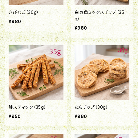
きびなご（30g）
白身魚ミックスチップ（35
g）
¥980
¥980
鮭スティック（35g）
たらチップ（30g）
¥950
¥980