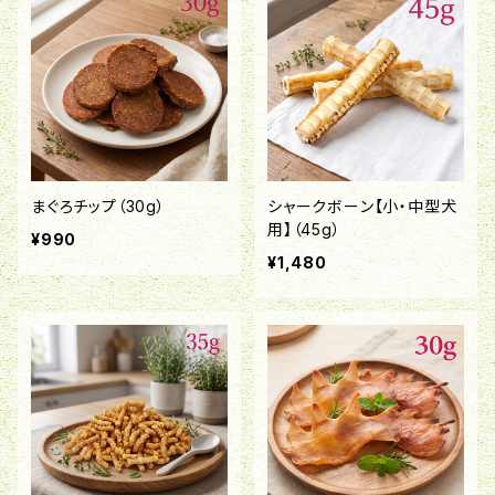
まぐろチップ（30g）
シャークボーン【小・中型犬
用】（45g）
¥990
¥1,480