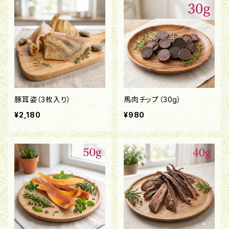
豚耳姿（3枚入り）
馬肉チップ（30g）
¥2,180
¥980