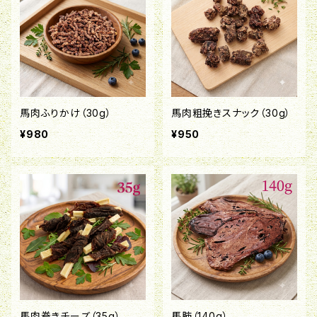
馬肉ふりかけ（30g）
馬肉粗挽きスナック（30g）
¥980
¥950
馬肉巻きチーズ（35g）
馬肺（140g）