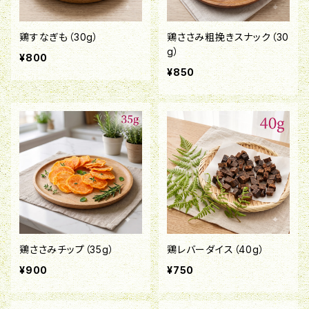
鶏すなぎも（30g）
鶏ささみ粗挽きスナック（30
g）
¥800
¥850
鶏ささみチップ（35g）
鶏レバーダイス（40g）
¥900
¥750