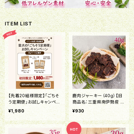
ITEM LIST
【先着20組様限定】「ごちそ
鹿肉ジャーキー（40g）【旧
う定期便」お試しキャンペー
商品名：三重県南伊勢産 鹿
ン！
肉ジャーキー】
¥1,980
¥930