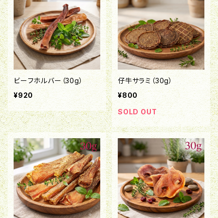
ビーフホルバー（30g）
仔牛サラミ（30g）
¥920
¥800
SOLD OUT