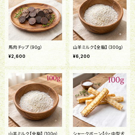
馬肉チップ（90g）
山羊ミルク【全脂】（300g）
¥2,600
¥6,200
山羊ミルク【全脂】（100g）
シャークボーン【小・中型犬