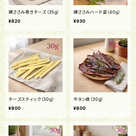
鶏ささみ巻きチーズ（35g）
鶏ささみハード姿（40g）
¥820
¥930
チーズスティック（30g）
牛タン皮（30g）
¥800
¥800