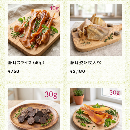
豚耳スライス（40g）
豚耳姿（3枚入り）
¥750
¥2,180