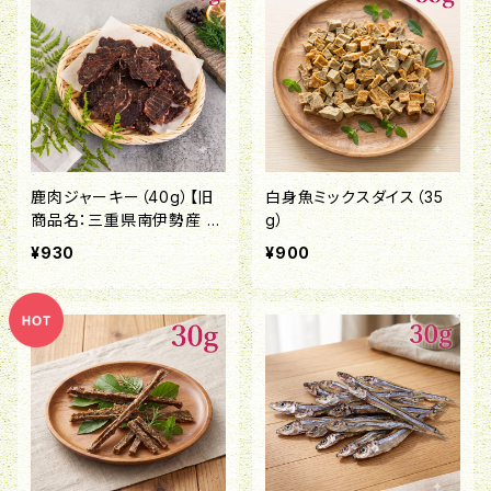
鹿肉ジャーキー（40g）【旧
白身魚ミックスダイス（35
商品名：三重県南伊勢産 鹿
g）
肉ジャーキー】
¥930
¥900