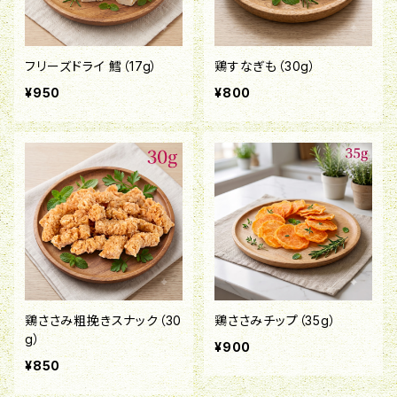
フリーズドライ 鱈（17g）
鶏すなぎも（30g）
¥950
¥800
鶏ささみ粗挽きスナック（30
鶏ささみチップ（35g）
g）
¥900
¥850