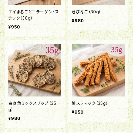
エイまるごとコラーゲン・ス
きびなご（30g）
テック（30g）
¥980
¥950
白身魚ミックスチップ（35
鮭スティック（35g）
g）
¥950
¥980