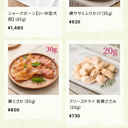
シャークボーン【小・中型犬
鶏ササミふりかけ（35g）
用】（45g）
¥920
¥1,480
鶏とさか（30g）
フリーズドライ 若鶏ささみ
（20g）
¥800
¥730