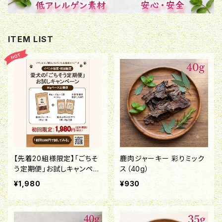
ITEM LIST
【先着20組様限定】「ごちそ
鹿肉ジャーキー 彩りミック
う定期便」お試しキャンペー
ス（40g）
ン！
¥1,980
¥930