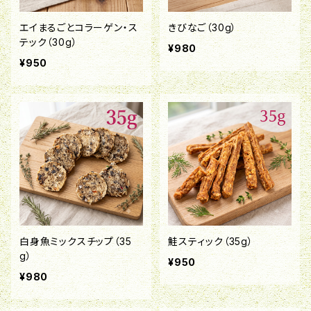
エイまるごとコラーゲン・ス
きびなご（30g）
テック（30g）
¥980
¥950
白身魚ミックスチップ（35
鮭スティック（35g）
g）
¥950
¥980