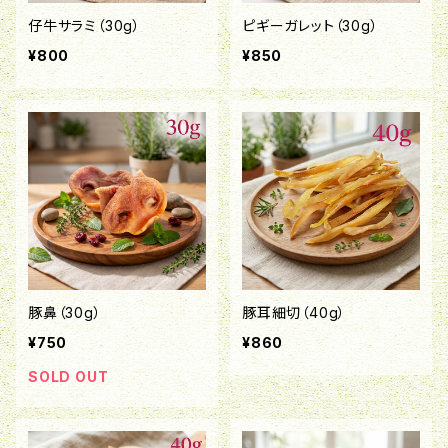
仔牛サラミ（30g）
ピギーガレット（30g）
¥800
¥850
豚鼻（30g）
豚耳細切（40g）
¥750
¥860
SOLD OUT