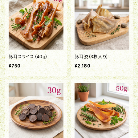
豚耳スライス（40g）
豚耳姿（3枚入り）
¥750
¥2,180