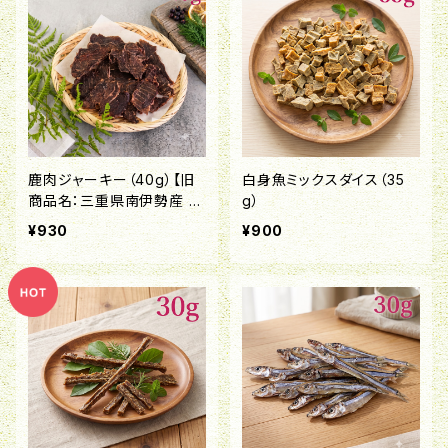
鹿肉ジャーキー（40g）【旧
白身魚ミックスダイス（35
商品名：三重県南伊勢産 鹿
g）
肉ジャーキー】
¥930
¥900