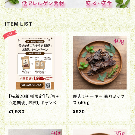
ITEM LIST
【先着20組様限定】「ごちそ
鹿肉ジャーキー 彩りミック
う定期便」お試しキャンペー
ス（40g）
ン！
¥1,980
¥930