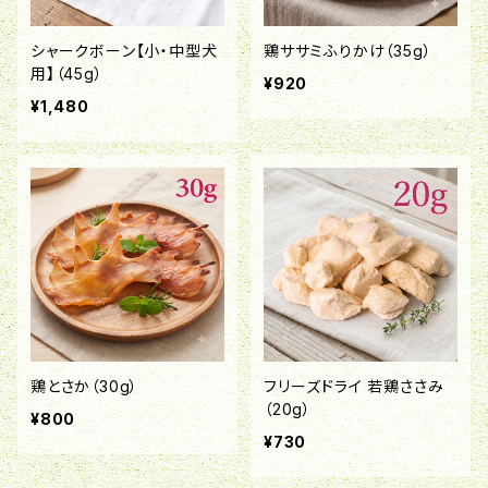
シャークボーン【小・中型犬
鶏ササミふりかけ（35g）
用】（45g）
¥920
¥1,480
鶏とさか（30g）
フリーズドライ 若鶏ささみ
（20g）
¥800
¥730