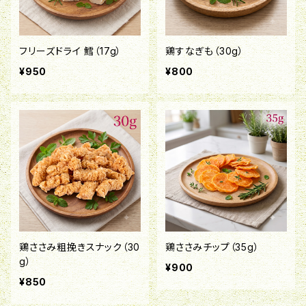
フリーズドライ 鱈（17g）
鶏すなぎも（30g）
¥950
¥800
鶏ささみ粗挽きスナック（30
鶏ささみチップ（35g）
g）
¥900
¥850