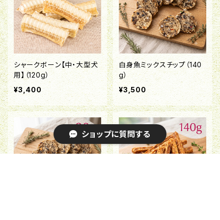
シャークボーン【中・大型犬
白身魚ミックスチップ（140
用】（120g）
g）
¥3,400
¥3,500
ショップに質問する
キーワードから探す
白身魚ミックスチップ（90
鮭スティック（140g）