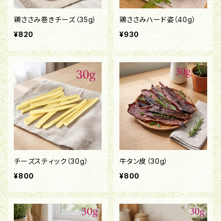
鶏ささみ巻きチーズ（35g）
鶏ささみハード姿（40g）
¥820
¥930
チーズスティック（30g）
牛タン皮（30g）
¥800
¥800