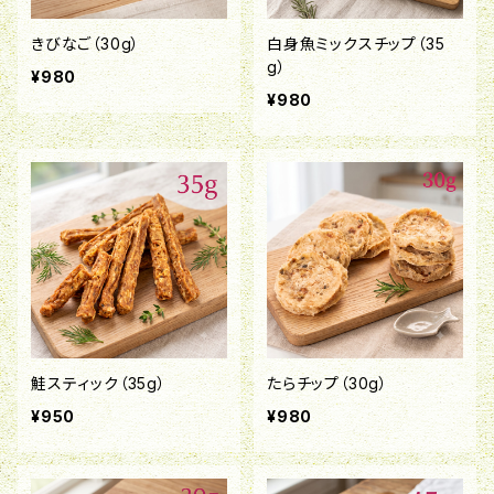
きびなご（30g）
白身魚ミックスチップ（35
g）
¥980
¥980
鮭スティック（35g）
たらチップ（30g）
¥950
¥980