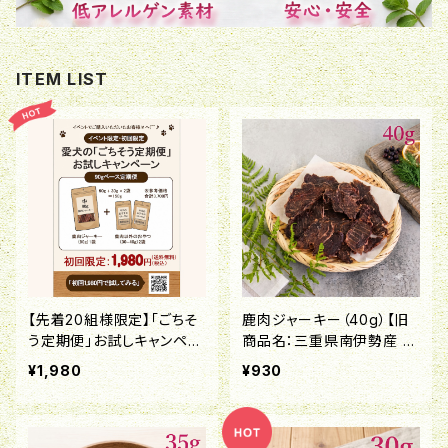
ITEM LIST
【先着20組様限定】「ごちそ
鹿肉ジャーキー（40g）【旧
う定期便」お試しキャンペー
商品名：三重県南伊勢産 鹿
ン！
肉ジャーキー】
¥1,980
¥930