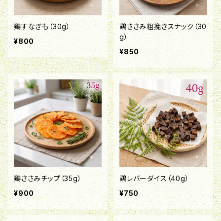
鶏すなぎも（30g）
鶏ささみ粗挽きスナック（30
g）
¥800
¥850
鶏ささみチップ（35g）
鶏レバーダイス（40g）
¥900
¥750