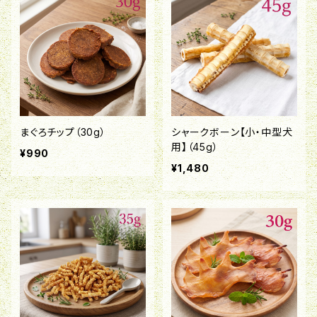
まぐろチップ（30g）
シャークボーン【小・中型犬
用】（45g）
¥990
¥1,480