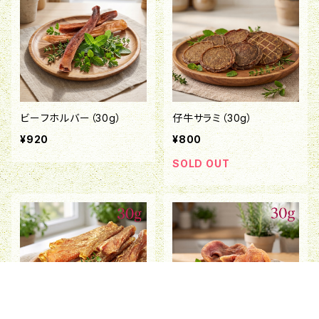
ビーフホルバー（30g）
仔牛サラミ（30g）
¥920
¥800
SOLD OUT