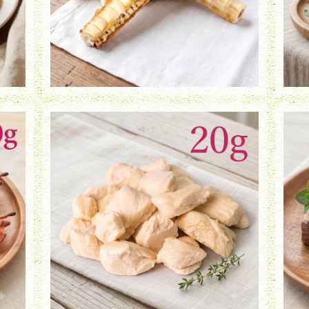
フリーズドライ 若鶏ささみ（20g）
¥730