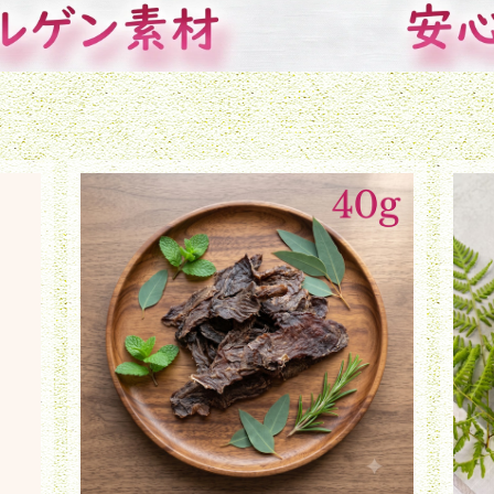
試しキ
鹿肉ジャーキー 彩りミックス（40g）
鹿肉
¥930