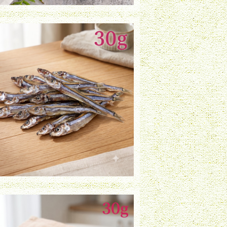
きびなご（30g）
¥980