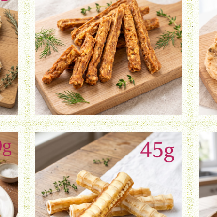
鮭スティック（35g）
¥950
シャークボーン【小・中型犬用】（45g）
¥1,480