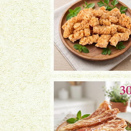
鶏ささみ粗挽きスナック（30g）
¥850
鶏ささみ薄切り（30g）
¥800