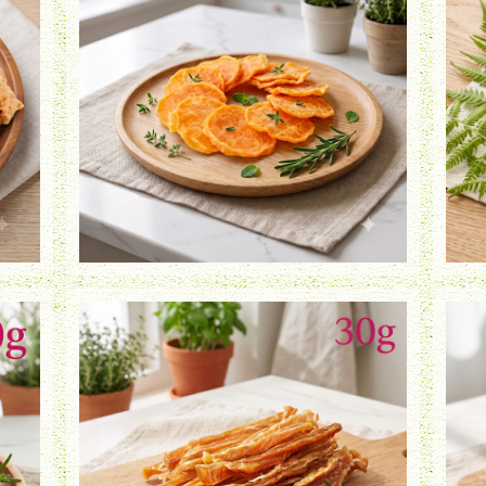
鶏ささみチップ（35g）
¥900
鶏ささみ細切（30g）
¥800