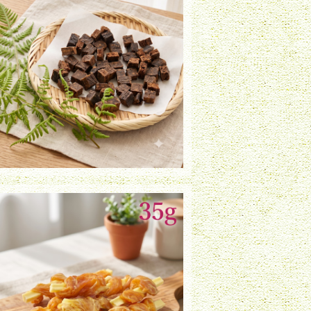
鶏レバーダイス（40g）
¥750
鶏ささみ巻きチーズ（35g）
¥820