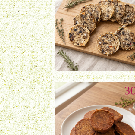
白身魚ミックスチップ（35g）
¥980
まぐろチップ（30g）
¥990