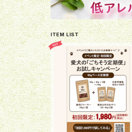
ITEM LIST
【先着20組様限定】「ごちそう定期便」お
ャンペーン！
¥1,980