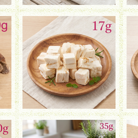
フリーズドライ 鱈（17g）
¥950