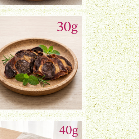
鶏すなぎも（30g）
¥800