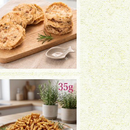
たらチップ（30g）
¥980
鶏ササミふりかけ（35g）
¥920