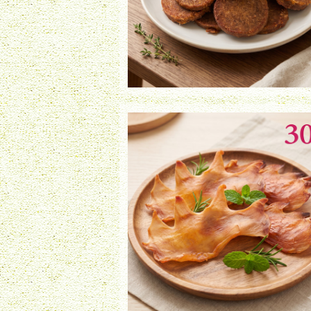
鶏とさか（30g）
¥800