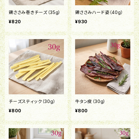
鶏ささみ巻きチーズ（35g）
鶏ささみハード姿（40g）
¥820
¥930
チーズスティック（30g）
牛タン皮（30g）
¥800
¥800