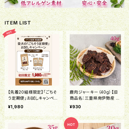
ITEM LIST
【先着20組様限定】「ごちそ
鹿肉ジャーキー（40g）【旧
う定期便」お試しキャンペー
商品名：三重県南伊勢産 鹿
ン！
肉ジャーキー】
¥1,980
¥930