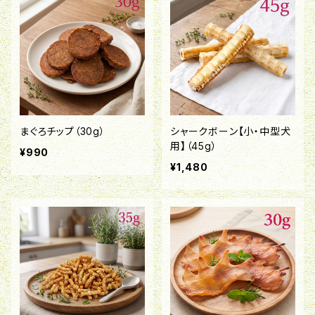
まぐろチップ（30g）
シャークボーン【小・中型犬
用】（45g）
¥990
¥1,480