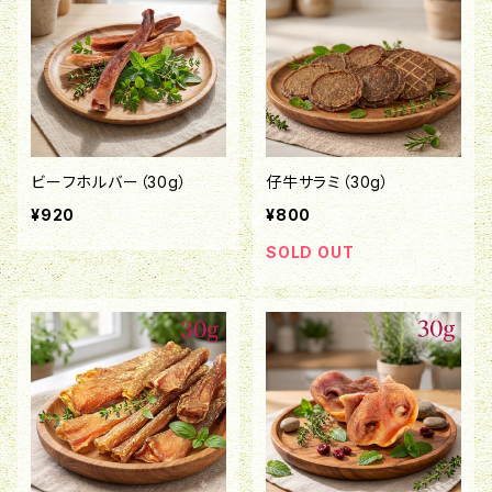
ビーフホルバー（30g）
仔牛サラミ（30g）
¥920
¥800
SOLD OUT