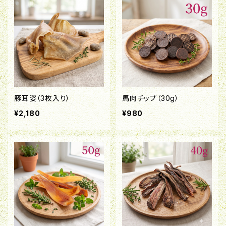
豚耳姿（3枚入り）
馬肉チップ（30g）
¥2,180
¥980