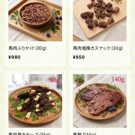
馬肉ふりかけ（30g）
馬肉粗挽きスナック（30g）
¥980
¥950
馬肉巻きチーズ（35g）
馬肺（140g）