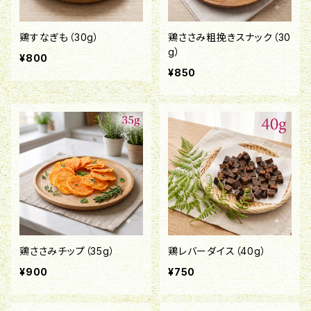
鶏すなぎも（30g）
鶏ささみ粗挽きスナック（30
g）
¥800
¥850
鶏ささみチップ（35g）
鶏レバーダイス（40g）
¥900
¥750