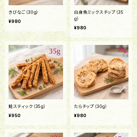
きびなご（30g）
白身魚ミックスチップ（35
g）
¥980
¥980
鮭スティック（35g）
たらチップ（30g）
¥950
¥980