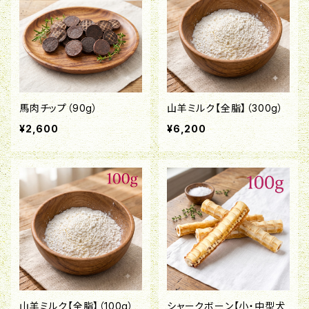
馬肉チップ（90g）
山羊ミルク【全脂】（300g）
¥2,600
¥6,200
山羊ミルク【全脂】（100g）
シャークボーン【小・中型犬