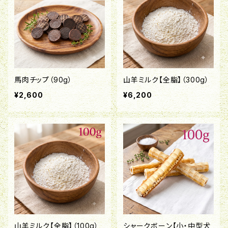
馬肉チップ（90g）
山羊ミルク【全脂】（300g）
¥2,600
¥6,200
山羊ミルク【全脂】（100g）
シャークボーン【小・中型犬