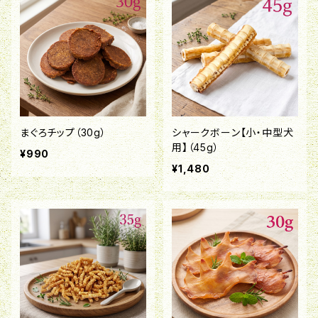
まぐろチップ（30g）
シャークボーン【小・中型犬
用】（45g）
¥990
¥1,480