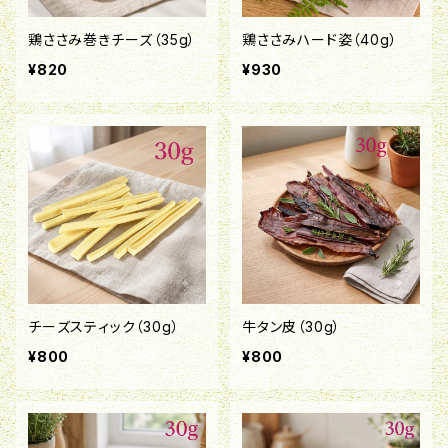
鶏ささみ巻きチーズ（35g）
鶏ささみハード姿（40g）
¥820
¥930
チーズスティック（30g）
牛タン皮（30g）
¥800
¥800