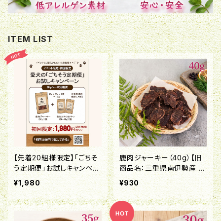
ITEM LIST
【先着20組様限定】「ごちそ
鹿肉ジャーキー（40g）【旧
う定期便」お試しキャンペー
商品名：三重県南伊勢産 鹿
ン！
肉ジャーキー】
¥1,980
¥930