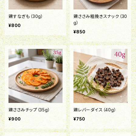
鶏すなぎも（30g）
鶏ささみ粗挽きスナック（30
g）
¥800
¥850
鶏ささみチップ（35g）
鶏レバーダイス（40g）
¥900
¥750