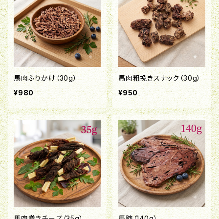
馬肉ふりかけ（30g）
馬肉粗挽きスナック（30g）
¥980
¥950
馬肉巻きチーズ（35g）
馬肺（140g）