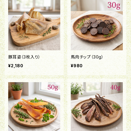
豚耳姿（3枚入り）
馬肉チップ（30g）
¥2,180
¥980