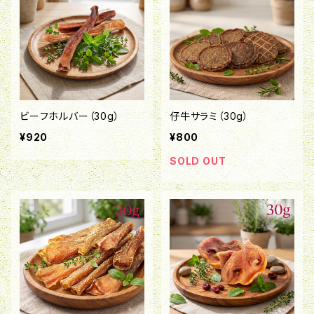
ビーフホルバー（30g）
仔牛サラミ（30g）
¥920
¥800
SOLD OUT