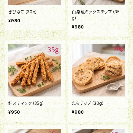
きびなご（30g）
白身魚ミックスチップ（35
g）
¥980
¥980
鮭スティック（35g）
たらチップ（30g）
¥950
¥980