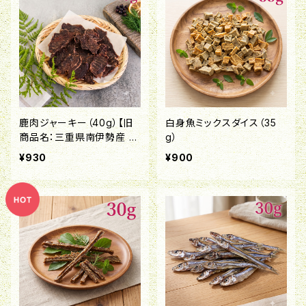
鹿肉ジャーキー（40g）【旧
白身魚ミックスダイス（35
商品名：三重県南伊勢産 鹿
g）
肉ジャーキー】
¥930
¥900