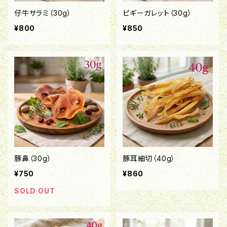
仔牛サラミ（30g）
ピギーガレット（30g）
¥800
¥850
豚鼻（30g）
豚耳細切（40g）
¥750
¥860
SOLD OUT