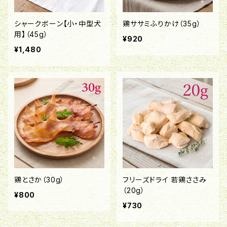
シャークボーン【小・中型犬
鶏ササミふりかけ（35g）
用】（45g）
¥920
¥1,480
鶏とさか（30g）
フリーズドライ 若鶏ささみ
（20g）
¥800
¥730