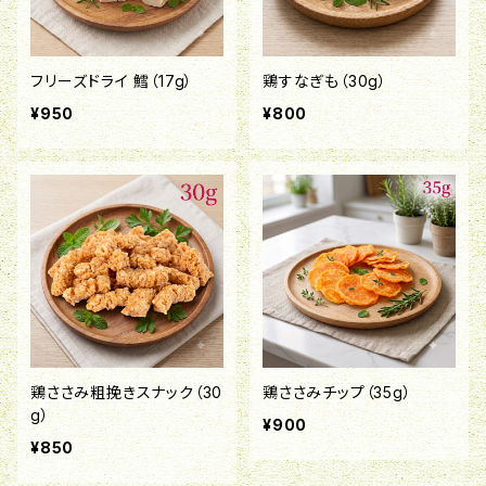
フリーズドライ 鱈（17g）
鶏すなぎも（30g）
¥950
¥800
鶏ささみ粗挽きスナック（30
鶏ささみチップ（35g）
g）
¥900
¥850