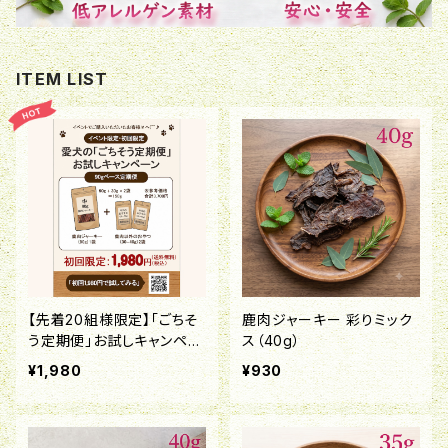
ITEM LIST
【先着20組様限定】「ごちそ
鹿肉ジャーキー 彩りミック
う定期便」お試しキャンペー
ス（40g）
ン！
¥1,980
¥930