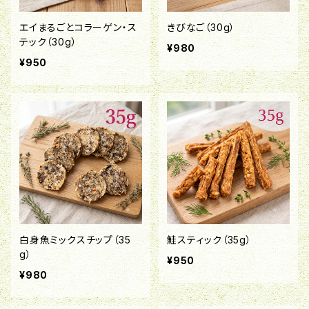
エイまるごとコラーゲン・ス
きびなご（30g）
テック（30g）
¥980
¥950
白身魚ミックスチップ（35
鮭スティック（35g）
g）
¥950
¥980