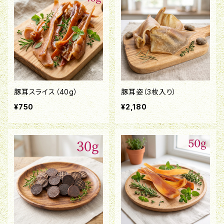
豚耳スライス（40g）
豚耳姿（3枚入り）
¥750
¥2,180