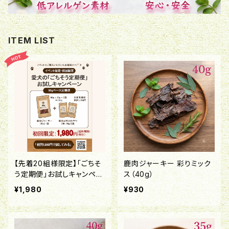
ITEM LIST
【先着20組様限定】「ごちそ
鹿肉ジャーキー 彩りミック
う定期便」お試しキャンペー
ス（40g）
ン！
¥1,980
¥930