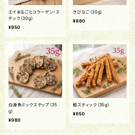
エイまるごとコラーゲン・ス
きびなご（30g）
テック（30g）
¥980
¥950
白身魚ミックスチップ（35
鮭スティック（35g）
g）
¥950
¥980