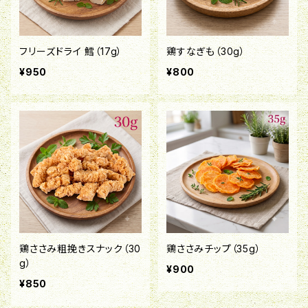
フリーズドライ 鱈（17g）
鶏すなぎも（30g）
¥950
¥800
鶏ささみ粗挽きスナック（30
鶏ささみチップ（35g）
g）
¥900
¥850