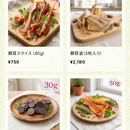
豚耳スライス（40g）
豚耳姿（3枚入り）
¥750
¥2,180