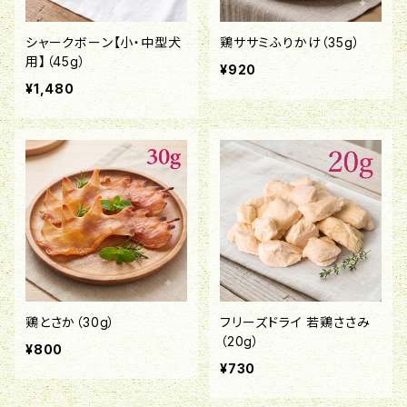
シャークボーン【小・中型犬
鶏ササミふりかけ（35g）
用】（45g）
¥920
¥1,480
鶏とさか（30g）
フリーズドライ 若鶏ささみ
（20g）
¥800
¥730