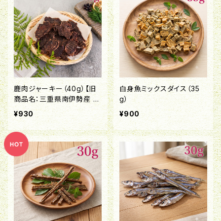
鹿肉ジャーキー（40g）【旧
白身魚ミックスダイス（35
商品名：三重県南伊勢産 鹿
g）
肉ジャーキー】
¥930
¥900