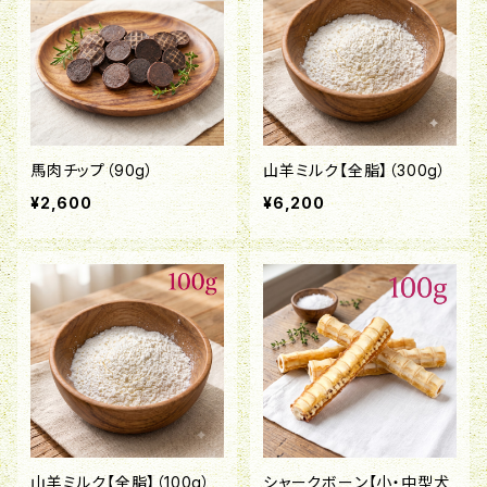
馬肉チップ（90g）
山羊ミルク【全脂】（300g）
¥2,600
¥6,200
山羊ミルク【全脂】（100g）
シャークボーン【小・中型犬