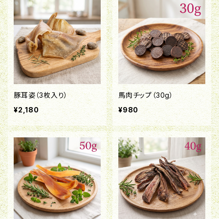
豚耳姿（3枚入り）
馬肉チップ（30g）
¥2,180
¥980