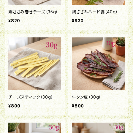
鶏ささみ巻きチーズ（35g）
鶏ささみハード姿（40g）
¥820
¥930
チーズスティック（30g）
牛タン皮（30g）
¥800
¥800