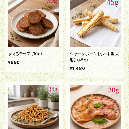
まぐろチップ（30g）
シャークボーン【小・中型犬
用】（45g）
¥990
¥1,480