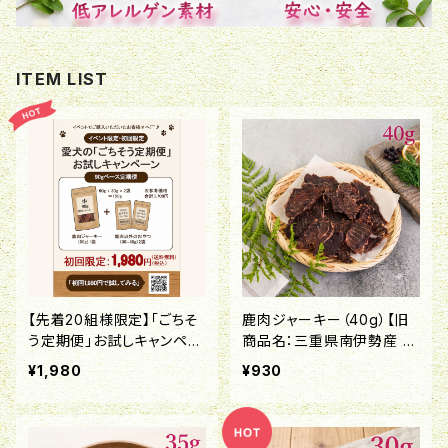
ITEM LIST
【先着20組様限定】「ごちそ
鹿肉ジャーキー（40g）【旧
う定期便」お試しキャンペー
商品名：三重県南伊勢産 鹿
ン！
肉ジャーキー】
¥1,980
¥930