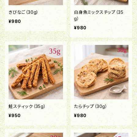
きびなご（30g）
白身魚ミックスチップ（35
g）
¥980
¥980
鮭スティック（35g）
たらチップ（30g）
¥950
¥980