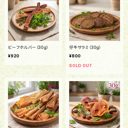
ビーフホルバー（30g）
仔牛サラミ（30g）
¥920
¥800
SOLD OUT