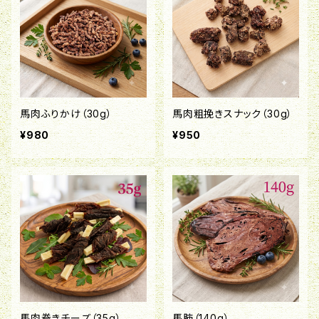
馬肉ふりかけ（30g）
馬肉粗挽きスナック（30g）
¥980
¥950
馬肉巻きチーズ（35g）
馬肺（140g）