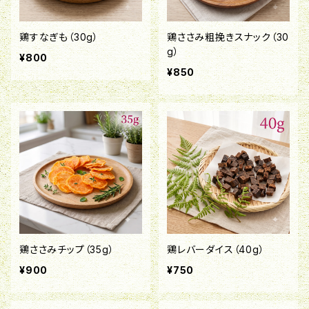
鶏すなぎも（30g）
鶏ささみ粗挽きスナック（30
g）
¥800
¥850
鶏ささみチップ（35g）
鶏レバーダイス（40g）
¥900
¥750