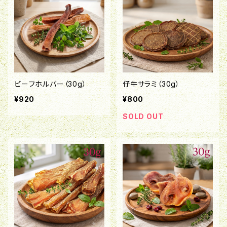
ビーフホルバー（30g）
仔牛サラミ（30g）
¥920
¥800
SOLD OUT