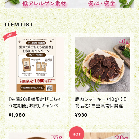
ITEM LIST
【先着20組様限定】「ごちそ
鹿肉ジャーキー（40g）【旧
う定期便」お試しキャンペー
商品名：三重県南伊勢産 鹿
ン！
肉ジャーキー】
¥1,980
¥930