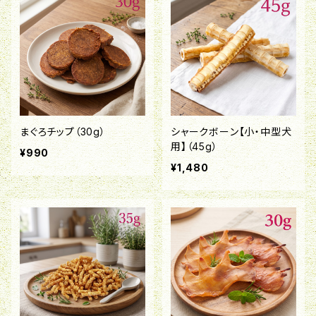
まぐろチップ（30g）
シャークボーン【小・中型犬
用】（45g）
¥990
¥1,480