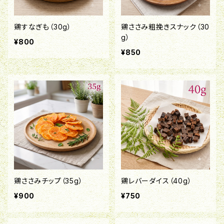
鶏すなぎも（30g）
鶏ささみ粗挽きスナック（30
g）
¥800
¥850
鶏ささみチップ（35g）
鶏レバーダイス（40g）
¥900
¥750