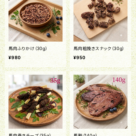
馬肉ふりかけ（30g）
馬肉粗挽きスナック（30g）
¥980
¥950
馬肉巻きチーズ（35g）
馬肺（140g）