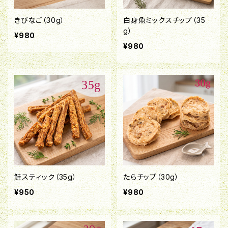
きびなご（30g）
白身魚ミックスチップ（35
g）
¥980
¥980
鮭スティック（35g）
たらチップ（30g）
¥950
¥980