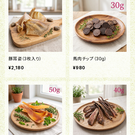
豚耳姿（3枚入り）
馬肉チップ（30g）
¥2,180
¥980