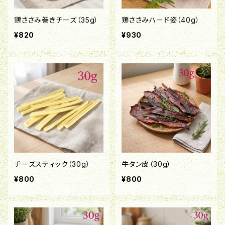
鶏ささみ巻きチーズ（35g）
鶏ささみハード姿（40g）
¥820
¥930
チーズスティック（30g）
牛タン皮（30g）
¥800
¥800