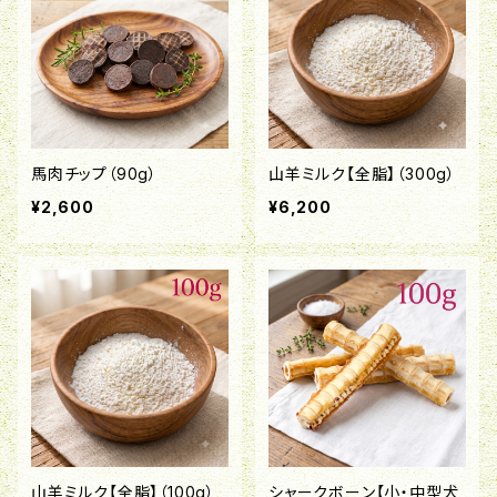
馬肉チップ（90g）
山羊ミルク【全脂】（300g）
¥2,600
¥6,200
山羊ミルク【全脂】（100g）
シャークボーン【小・中型犬