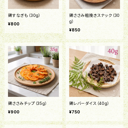
鶏すなぎも（30g）
鶏ささみ粗挽きスナック（30
g）
¥800
¥850
鶏ささみチップ（35g）
鶏レバーダイス（40g）
¥900
¥750