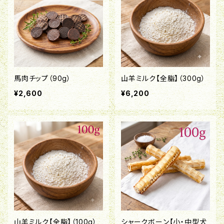
馬肉チップ（90g）
山羊ミルク【全脂】（300g）
¥2,600
¥6,200
山羊ミルク【全脂】（100g）
シャークボーン【小・中型犬