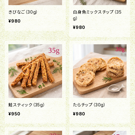
きびなご（30g）
白身魚ミックスチップ（35
g）
¥980
¥980
鮭スティック（35g）
たらチップ（30g）
¥950
¥980