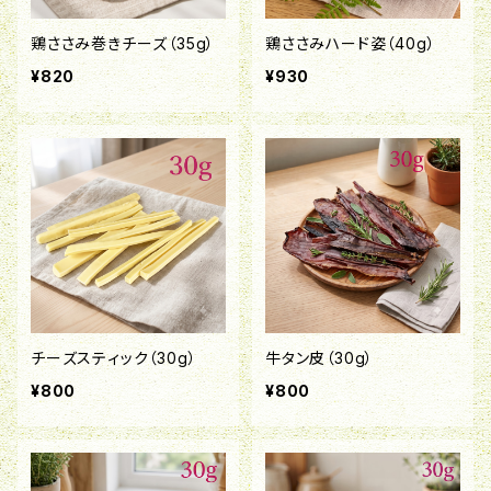
鶏ささみ巻きチーズ（35g）
鶏ささみハード姿（40g）
¥820
¥930
チーズスティック（30g）
牛タン皮（30g）
¥800
¥800