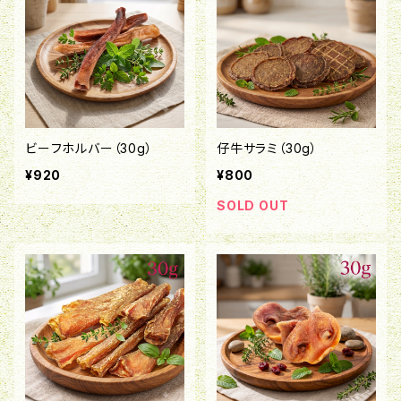
ビーフホルバー（30g）
仔牛サラミ（30g）
¥920
¥800
SOLD OUT