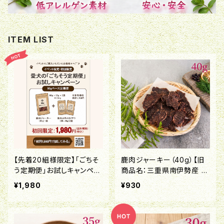
ITEM LIST
【先着20組様限定】「ごちそ
鹿肉ジャーキー（40g）【旧
う定期便」お試しキャンペー
商品名：三重県南伊勢産 鹿
ン！
肉ジャーキー】
¥1,980
¥930