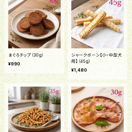
まぐろチップ（30g）
シャークボーン【小・中型犬
用】（45g）
¥990
¥1,480