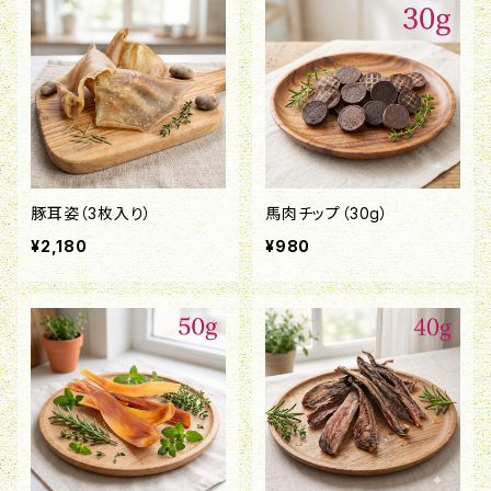
豚耳姿（3枚入り）
馬肉チップ（30g）
¥2,180
¥980