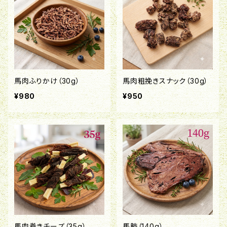
馬肉ふりかけ（30g）
馬肉粗挽きスナック（30g）
¥980
¥950
馬肉巻きチーズ（35g）
馬肺（140g）