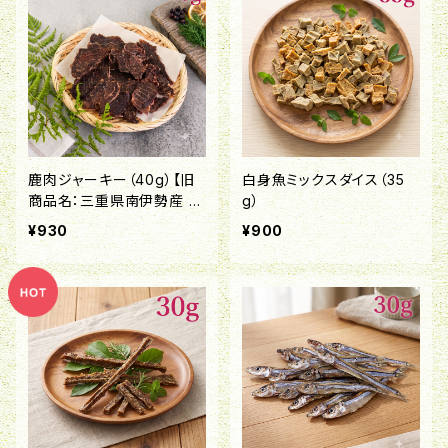
鹿肉ジャーキー（40g）【旧
白身魚ミックスダイス（35
商品名：三重県南伊勢産 鹿
g）
肉ジャーキー】
¥930
¥900