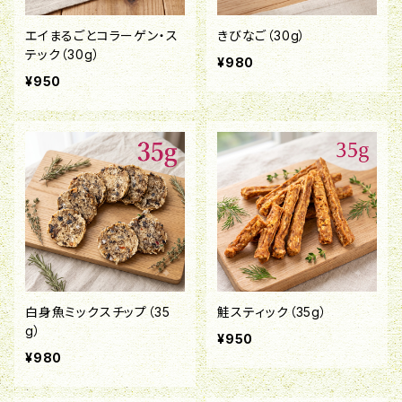
エイまるごとコラーゲン・ス
きびなご（30g）
テック（30g）
¥980
¥950
白身魚ミックスチップ（35
鮭スティック（35g）
g）
¥950
¥980