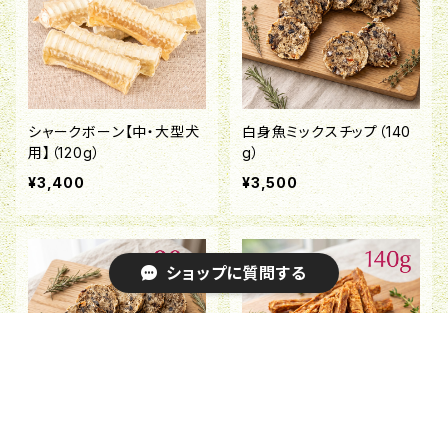
シャークボーン【中・大型犬
白身魚ミックスチップ（140
用】（120g）
g）
¥3,400
¥3,500
ショップに質問する
キーワードから探す
白身魚ミックスチップ（90
鮭スティック（140g）