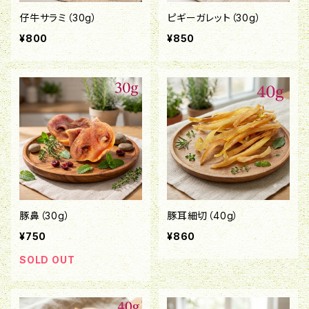
仔牛サラミ（30g）
ピギーガレット（30g）
¥800
¥850
豚鼻（30g）
豚耳細切（40g）
¥750
¥860
SOLD OUT