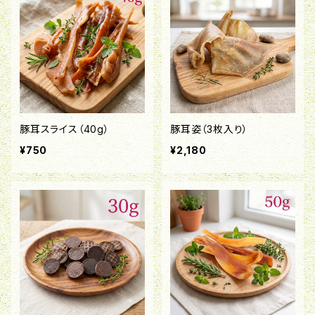
豚耳スライス（40g）
豚耳姿（3枚入り）
¥750
¥2,180