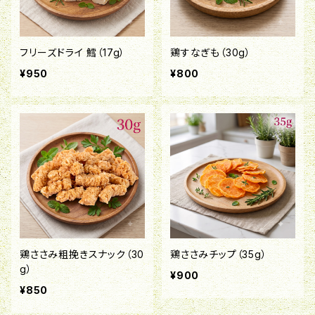
フリーズドライ 鱈（17g）
鶏すなぎも（30g）
¥950
¥800
鶏ささみ粗挽きスナック（30
鶏ささみチップ（35g）
g）
¥900
¥850