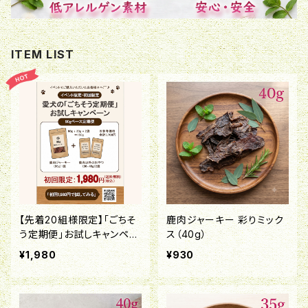
ITEM LIST
【先着20組様限定】「ごちそ
鹿肉ジャーキー 彩りミック
う定期便」お試しキャンペー
ス（40g）
ン！
¥1,980
¥930