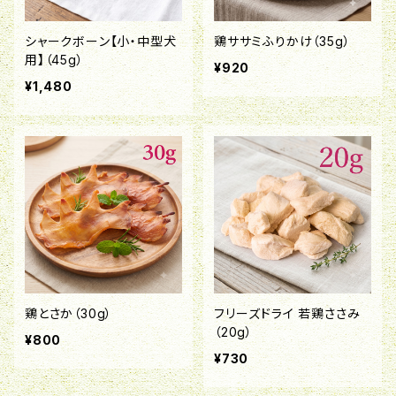
シャークボーン【小・中型犬
鶏ササミふりかけ（35g）
用】（45g）
¥920
¥1,480
鶏とさか（30g）
フリーズドライ 若鶏ささみ
（20g）
¥800
¥730