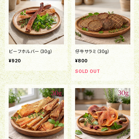
ビーフホルバー（30g）
仔牛サラミ（30g）
¥920
¥800
SOLD OUT