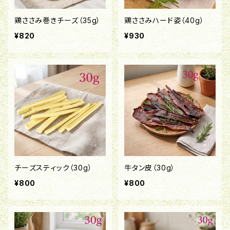
鶏ささみ巻きチーズ（35g）
鶏ささみハード姿（40g）
¥820
¥930
チーズスティック（30g）
牛タン皮（30g）
¥800
¥800