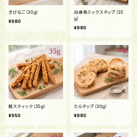
きびなご（30g）
白身魚ミックスチップ（35
g）
¥980
¥980
鮭スティック（35g）
たらチップ（30g）
¥950
¥980