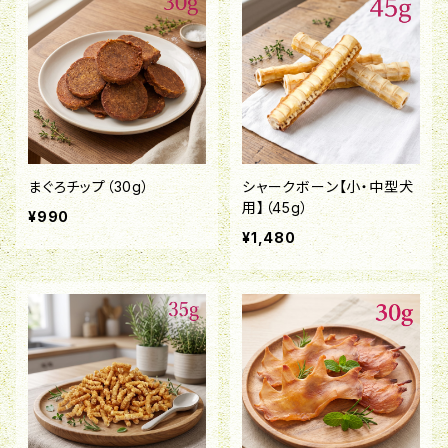
まぐろチップ（30g）
シャークボーン【小・中型犬
用】（45g）
¥990
¥1,480