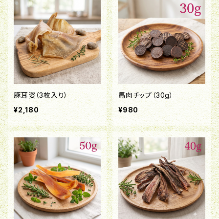
豚耳姿（3枚入り）
馬肉チップ（30g）
¥2,180
¥980