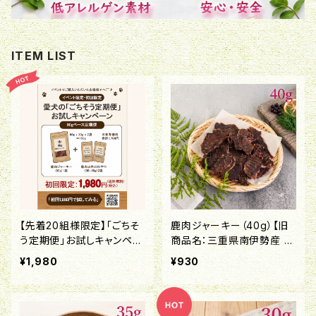
ITEM LIST
【先着20組様限定】「ごちそ
鹿肉ジャーキー（40g）【旧
う定期便」お試しキャンペー
商品名：三重県南伊勢産 鹿
ン！
肉ジャーキー】
¥1,980
¥930