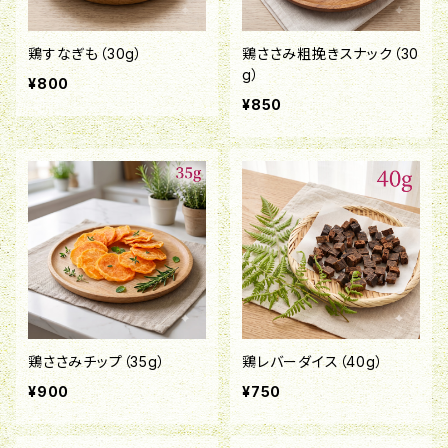
鶏すなぎも（30g）
鶏ささみ粗挽きスナック（30
g）
¥800
¥850
鶏ささみチップ（35g）
鶏レバーダイス（40g）
¥900
¥750