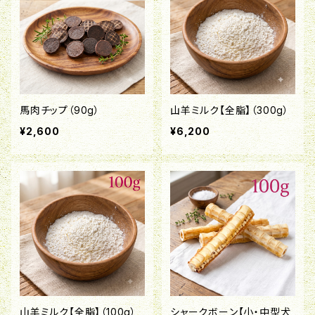
馬肉チップ（90g）
山羊ミルク【全脂】（300g）
¥2,600
¥6,200
山羊ミルク【全脂】（100g）
シャークボーン【小・中型犬