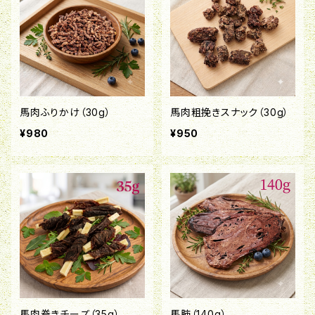
馬肉ふりかけ（30g）
馬肉粗挽きスナック（30g）
¥980
¥950
馬肉巻きチーズ（35g）
馬肺（140g）