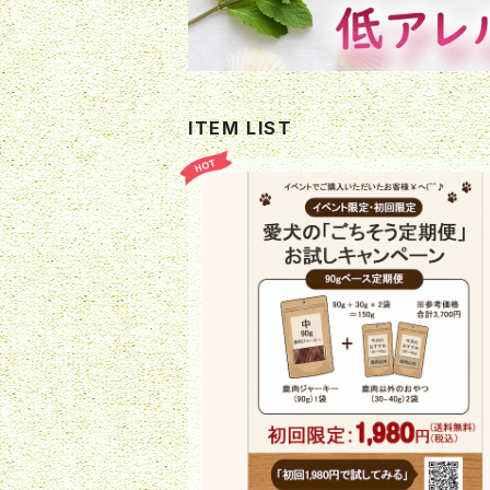
ITEM LIST
【先着20組様限定】「ごちそう定期便」お
ャンペーン！
¥1,980