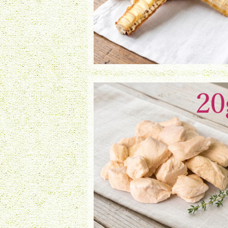
フリーズドライ 若鶏ささみ（20g）
¥730