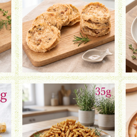
たらチップ（30g）
¥980
）
鶏ササミふりかけ（35g）
¥920