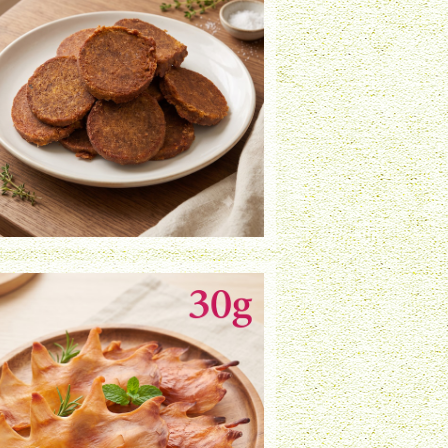
まぐろチップ（30g）
¥990
鶏とさか（30g）
¥800