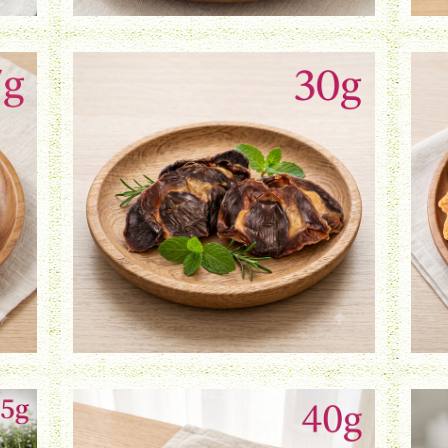
鶏すなぎも（30g）
¥800