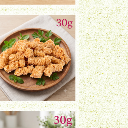
鶏ささみ粗挽きスナック（30g）
¥850