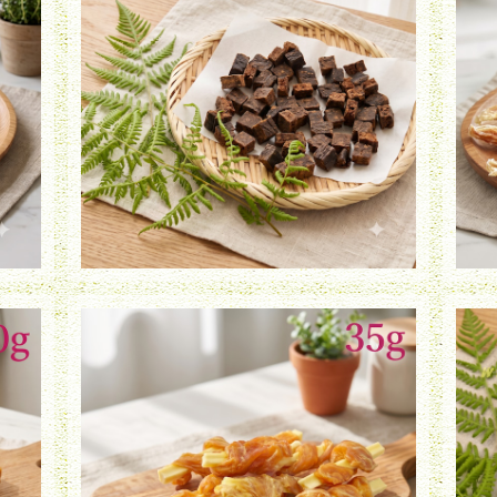
鶏レバーダイス（40g）
¥750
鶏ささみ巻きチーズ（35g）
¥820