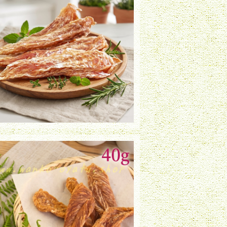
鶏ささみ薄切り（30g）
¥800
鶏ささみハード姿（40g）
¥930