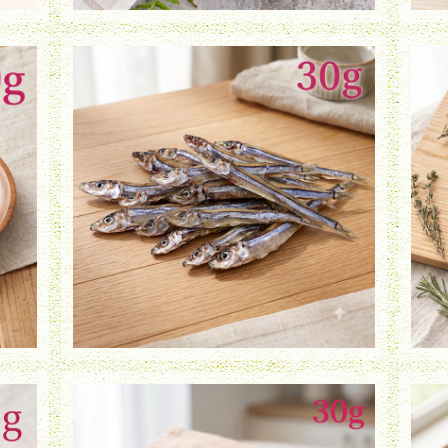
g）
きびなご（30g）
¥980