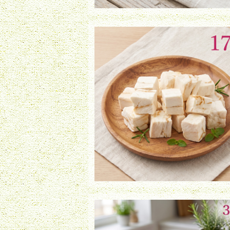
フリーズドライ 鱈（17g）
¥950