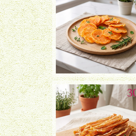
鶏ささみチップ（35g）
¥900
鶏ささみ細切（30g）
¥800