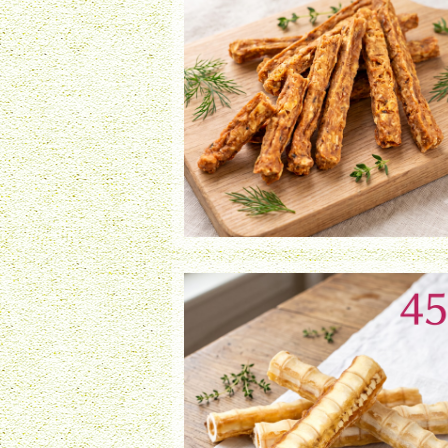
鮭スティック（35g）
¥950
シャークボーン【小・中型犬用】（45g
¥1,480