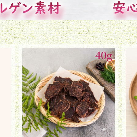
試しキ
鹿肉ジャーキー（40g）【旧商品名：三重県南
伊勢産 鹿肉ジャーキー】
¥930